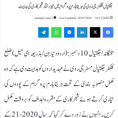
جگتیال کلکٹر جی روی کی ہریتا ہارم پروگرام میں تیز رفتار شجرکاری کی ہدایت
2 minutes read
Last Updated: 28/05/2026
10/12/2020
Telegram
WhatsApp
Messenger
LinkedIn
تلنگانہ/جگتیال 10 دسمبر:(اردودنیا.اِن/بذریعہ ای میل)ضلع
کلکٹر جگتیال مسٹر جی روی نے عہدیداروں کو ہدایت دی ہے کہ وہ
مکمل منصوبہ بندی کے تحت ہریتا ہارم پروگرام کے پودوں کی
تیاری کرتے ہوئے شجرکاری کے مقررہ اہداف کو بروقت مکمل
کریں۔ انہوں نے زور دے کر کہا کہ سال 2020-21 کے