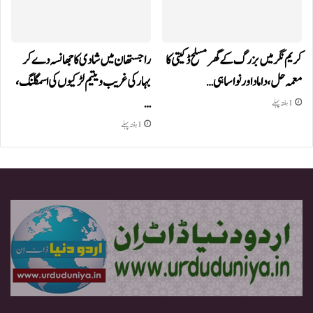
کریم نگر میں بزرگ کے گھر مسلح ڈکیتی کا
راجستھان میں شادی کا جھانسہ دے کر
معمہ حل، داماد اور نواسا ہی…
بہار کی غریب و یتیم لڑکیوں کی اسمگلنگ،
…
1 ہفتہ پہلے
1 ہفتہ پہلے