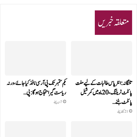
متعلقہ خبریں
تلنگانہ: انٹر پاس طالبات کے لیے مفت
یکم ستمبر تک پی آر سی نافذ کیا جائے، ورنہ
پائلٹ ٹریننگ، 20 ماہ میں کمرشیل
ریاست گیر احتجاج ہوگا: پی…
پائلٹ بننے…
7 دن پہلے
21 گھنٹے پہلے