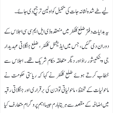
لیے طے شدہ نشانہ جات کی تکمیل کو اولین ترجیح دی جائے۔
یہ ہدایات دفتر ضلع کلکٹر میں منعقدہ ڈی ایل ایم سی سی اجلاس کے
دوران دی گئیں، جس میں ایڈیشنل کلکٹر، ضلع جنگلاتی عہدیدار
جی وینکٹیشور راؤ اور دیگر متعلقہ حکام شریک تھے۔ اجلاس سے
خطاب کرتے ہوئے ضلع کلکٹر نے کہا کہ ریاستی حکومت نے
ماحولیات کے تحفظ، ماحولیاتی توازن کی برقراری اور جنگلاتی رقبہ
میں اضافہ کے مقصد سے ہریتا ہارم جیسا اہم پروگرام متعارف کیا