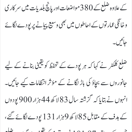
کے علاوہ ضلع کے 380 مواضعات اور پانچ بلدیات میں سرکاری
و خانگی عمارتوں کے احاطوں میں بھی وسیع پیمانے پر پودے لگائے
جائیں۔
ضلع کلکٹر نے کہا کہ ہر پودے کے تحفظ کو یقینی بنانے کے لیے
جانوروں سے بچاؤ کی باڑ لگانے کے مؤثر انتظامات کیے جائیں۔
انہوں نے بتایا کہ گزشتہ سال 83 لاکھ 44 ہزار 900 پودوں
کے ہدف کے مقابل 85 لاکھ 9 ہزار 131 پودے لگائے گئے،