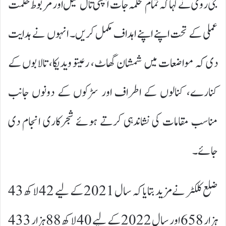
جی روی نے کہا کہ تمام محکمہ جات آپسی تال میل اور مربوط حکمت
عملی کے تحت اپنے اپنے اہداف مکمل کریں۔ انہوں نے ہدایت
دی کہ مواضعات میں شمشان گھاٹ، رعیتو ویدیکا، تالابوں کے
کنارے، کنالوں کے اطراف اور سڑکوں کے دونوں جانب
مناسب مقامات کی نشاندہی کرتے ہوئے شجرکاری انجام دی
جائے۔
ضلع کلکٹر نے مزید بتایا کہ سال 2021 کے لیے 42 لاکھ 43
ہزار 658 اور سال 2022 کے لیے 40 لاکھ 88 ہزار 433