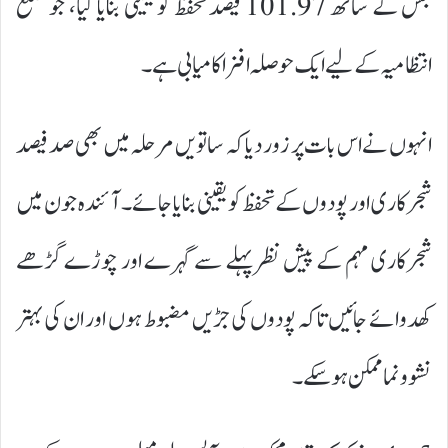
جس کے ساتھ 101.97 فیصد تحفظ کو یقینی بنایا گیا، جو ضلع
انتظامیہ کے لیے ایک حوصلہ افزا کامیابی ہے۔
انہوں نے اس بات پر زور دیا کہ ساتویں مرحلہ میں بھی صد فیصد
شجرکاری اور پودوں کے تحفظ کو یقینی بنایا جائے۔ آئندہ جون میں
شجرکاری مہم کے پیش نظر پہلے سے گہرے اور چوڑے گڑھے
کھدوائے جائیں تاکہ پودوں کی جڑیں مضبوط ہوں اور ان کی بہتر
نشوونما ممکن ہوسکے۔