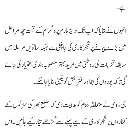
ہے۔
انہوں نے بتایا کہ اب تک ہریتا ہارم پروگرام کے تحت چھ مراحل
میں بڑے پیمانے پر شجرکاری کی جا چکی ہے جبکہ ساتویں مرحلہ میں
سابقہ تجربات کی روشنی میں مزید بہتر منصوبہ بندی اختیار کی جائے
گی تاکہ پودوں کی بقا اور افزائش کو یقینی بنایا جاسکے۔
جی روی نے متعلقہ حکام کو ہدایت دی کہ ضلع بھر کی سڑکوں کے
کناروں پر شجرکاری کے لیے پہلے سے گڑھے تیار کیے جائیں۔ اس