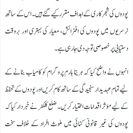
پودوں کی شجرکاری کے اہداف مقرر کیے گئے ہیں۔ اس کے ساتھ
نرسریوں میں پودوں کی افزائش، معیار کی بہتری اور بروقت
دستیابی پر خصوصی توجہ دی جارہی ہے۔
انہوں نے واضح کیا کہ ہریتا ہارم پروگرام کو کامیاب بنانے کے
لیے تمام عہدیدار سنجیدگی کے ساتھ کام کریں اور پودوں کے تحفظ
کے لیے مؤثر اقدامات اختیار کریں۔ ضلع کلکٹر نے خبردار کیا کہ
پودوں کی غیر قانونی کٹائی میں ملوث افراد کے خلاف سخت