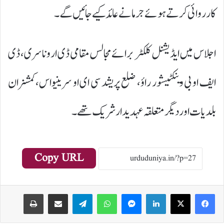
کارروائی کرتے ہوئے جرمانے عائد کیے جائیں گے۔
اجلاس میں ایڈیشنل کلکٹر برائے مجالس مقامی ڈی ارونا سری، ڈی
ایف او بی وینکٹیشور راؤ، ضلع پریشد سی ای او سرینیواس، کمشنران
بلدیات اور دیگر متعلقہ عہدیدار شریک تھے۔
Copy URL
Print
Share via Email
Telegram
WhatsApp
Messenger
LinkedIn