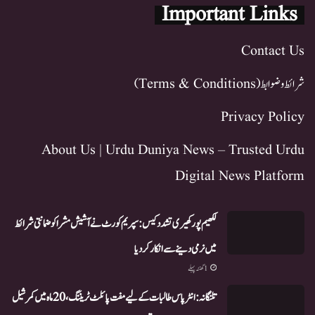
Important Links
Contact Us
شرائط و ضوابط (Terms & Conditions)
Privacy Policy
About Us | Urdu Duniya News – Trusted Urdu
Digital News Platform
لکھیم پور کھیری تشدد کیس: سپریم کورٹ نے آشیش مشرا کو ضمانتی شرائط
میں نرمی دینے سے انکار کر دیا
1 گھنٹہ پہلے
تلنگانہ: انٹر پاس طالبات کے لیے مفت پائلٹ ٹریننگ، 20 ماہ میں کمرشیل