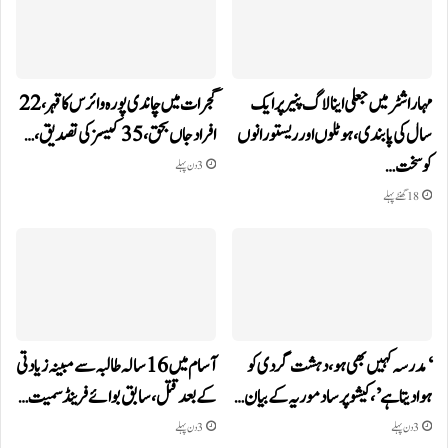
مہاراشٹر میں جعلی اینالاگ پنیر پر ایک
گجرات میں چاندی پورہ وائرس کا قہر، 22
سال کی پابندی، ہوٹلوں اور ریستورانوں
افراد جاں بحق، 35 کیسز کی تصدیق،…
کو سخت…
3 دن پہلے
18 گھنٹے پہلے
‘مدرسہ کہیں بھی ہو، دہشت گردی کو
آسام میں 16 سالہ طالبہ سے مبینہ زیادتی
ہوا دیتا ہے’، کیشو پرساد موریہ کے بیان…
کے بعد قتل، سابق بوائے فرینڈ سمیت…
3 دن پہلے
3 دن پہلے