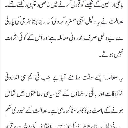
باغی اراکین کے فیصلے کو قبول کرنے میں خاصی دلچسپی رکھتے تھے۔
عدالت نے یہ دلیل بھی مسترد کر دی کہ ریتابرتا بنرجی کی پارٹی
سے بے دخلی صرف اندرونی معاملہ ہے اور اس کے کوئی اثرات
نہیں ہوتے۔
یہ معاملہ ایسے وقت سامنے آیا ہے جب ٹی ایم سی اندرونی
اختلافات اور باغی رہنماؤں کے نئی سیاسی جماعتوں میں شامل
ہونے کے باعث دباؤ کا سامنا کر رہی ہے۔ عدالت کے عبوری حکم
سے فی الحال ریتابرتا بنرجی کی قائدِ حزبِ اختلاف کی حیثیت برقرار