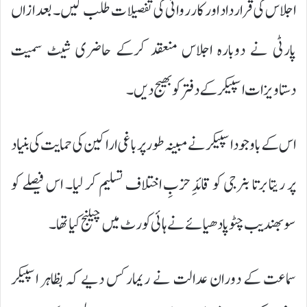
اجلاس کی قرارداد اور کارروائی کی تفصیلات طلب کیں۔ بعد ازاں
پارٹی نے دوبارہ اجلاس منعقد کرکے حاضری شیٹ سمیت
دستاویزات اسپیکر کے دفتر کو بھیج دیں۔
اس کے باوجود اسپیکر نے مبینہ طور پر باغی اراکین کی حمایت کی بنیاد
پر ریتابرتا بنرجی کو قائدِ حزبِ اختلاف تسلیم کر لیا۔ اس فیصلے کو
سوبھندیب چٹوپادھیائے نے ہائی کورٹ میں چیلنج کیا تھا۔
سماعت کے دوران عدالت نے ریمارکس دیے کہ بظاہر اسپیکر