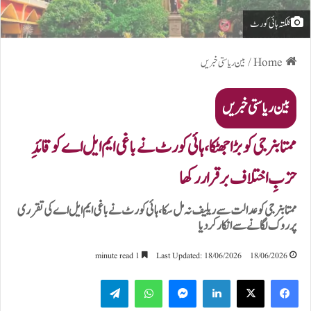
کلکتہ ہائی کورٹ
Home
/
بین ریاستی خبریں
بین ریاستی خبریں
ممتا بنرجی کو بڑا جھٹکا، ہائی کورٹ نے باغی ایم ایل اے کو قائدِ
حزبِ اختلاف برقرار رکھا
ممتا بنرجی کو عدالت سے ریلیف نہ مل سکا، ہائی کورٹ نے باغی ایم ایل اے کی تقرری
پر روک لگانے سے انکار کر دیا
1 minute read
Last Updated: 18/06/2026
18/06/2026
Telegram
WhatsApp
Messenger
LinkedIn