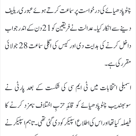
چٹوپادھیائے کی درخواست پر سماعت کرتے ہوئے عبوری ریلیف
دینے سے انکار کیا۔ عدالت نے فریقین کو 21 دن کے اندر جواب
داخل کرنے کی ہدایت دی اور کیس کی اگلی سماعت 28 جولائی
مقرر کی ہے۔
اسمبلی انتخابات میں ٹی ایم سی کی شکست کے بعد پارٹی نے
سوبھندیب چٹوپادھیائے کو قائدِ حزبِ اختلاف نامزد کرنے کا
فیصلہ کیا تھا اور اس کی اطلاع اسپیکر کو دی گئی تھی۔ تاہم اسپیکر نے