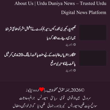
About Us | Urdu Duniya News – Trusted Urdu
Digital News Platform
لکھیم پور کھیری تشدد کیس: سپریم کورٹ نے آشیش مشرا کو ضمانتی شرائط
میں نرمی دینے سے انکار کر دیا
1 گھنٹہ پہلے
تلنگانہ: انٹر پاس طالبات کے لیے مفت پائلٹ ٹریننگ، 20 ماہ میں کمرشیل
پائلٹ بننے کا سنہری موقع
1 گھنٹہ پہلے
© 2026, جملہ حقوق محفوظ ہیں۔ |
اردو دنیا نیوز
سرورق
بین الاقوامی
قومی
ریاستی
اسپورٹس
جرائم و حادثات
سوانح حیات فلمی و اسپوریٹس
کیریئر اور رہنمائی
فلمی دنیا
گوشہ خواتین و اطفال