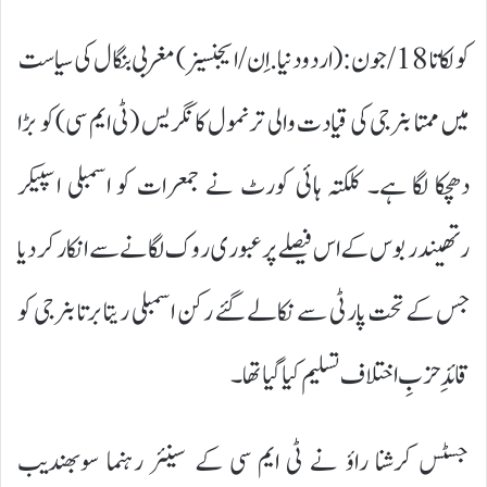
کولکاتا 18/جون:(اردودنیا.اِن/ایجنسیز) مغربی بنگال کی سیاست
میں ممتا بنرجی کی قیادت والی ترنمول کانگریس (ٹی ایم سی) کو بڑا
دھچکا لگا ہے۔ کلکتہ ہائی کورٹ نے جمعرات کو اسمبلی اسپیکر
رتھیندر بوس کے اس فیصلے پر عبوری روک لگانے سے انکار کر دیا
جس کے تحت پارٹی سے نکالے گئے رکن اسمبلی ریتابرتا بنرجی کو
قائدِ حزبِ اختلاف تسلیم کیا گیا تھا۔
جسٹس کرشنا راؤ نے ٹی ایم سی کے سینئر رہنما سوبھندیب