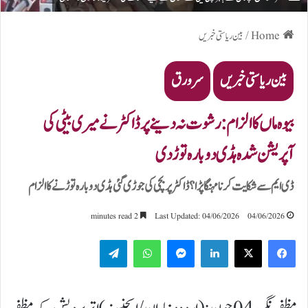
Home
/
بین ریاستی خبریں
بین ریاستی خبریں
سرورق
بیوہ ماں کا الزام: رشوت نہ دینے پر ڈاکٹر نے میری بیٹی کی
آپریشن شدہ ہڈی دوبارہ توڑ دی
ڈی ایم سے شکایت کرنا مہنگا پڑا؟ ڈاکٹر پر بچی کی جوڑی گئی ہڈی دوبارہ توڑنے کا الزام
2 minutes read
Last Updated: 04/06/2026
04/06/2026
Telegram
WhatsApp
Messenger
LinkedIn