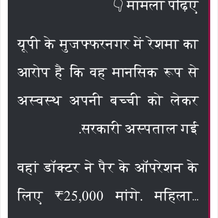
मामला पढ़िए 👇
यूपी के मुजफ्फरनगर में रेशमा का
आरोप है कि वह मानसिक रूप से
अस्वस्थ अपनी बच्ची को लेकर
सरकारी अस्पताल गई.
वहां डॉक्टर ने पैर के ऑपरेशन के
लिए ₹25,000 मांगे. महिला…