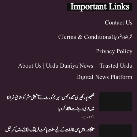
Important Links
Contact Us
شرائط و ضوابط (Terms & Conditions)
Privacy Policy
About Us | Urdu Duniya News – Trusted Urdu
Digital News Platform
لکھیم پور کھیری تشدد کیس: سپریم کورٹ نے آشیش مشرا کو ضمانتی شرائط
میں نرمی دینے سے انکار کر دیا
1 گھنٹہ پہلے
تلنگانہ: انٹر پاس طالبات کے لیے مفت پائلٹ ٹریننگ، 20 ماہ میں کمرشیل