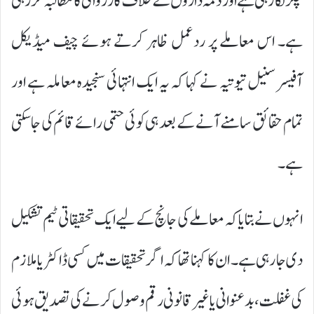
چکر لگا رہی ہے اور ذمہ داروں کے خلاف کارروائی کا مطالبہ کر رہی
ہے۔ اس معاملے پر ردعمل ظاہر کرتے ہوئے چیف میڈیکل
آفیسر سنیل تیوتیہ نے کہا کہ یہ ایک انتہائی سنجیدہ معاملہ ہے اور
تمام حقائق سامنے آنے کے بعد ہی کوئی حتمی رائے قائم کی جا سکتی
ہے۔
انہوں نے بتایا کہ معاملے کی جانچ کے لیے ایک تحقیقاتی ٹیم تشکیل
دی جا رہی ہے۔ ان کا کہنا تھا کہ اگر تحقیقات میں کسی ڈاکٹر یا ملازم
کی غفلت، بدعنوانی یا غیر قانونی رقم وصول کرنے کی تصدیق ہوئی