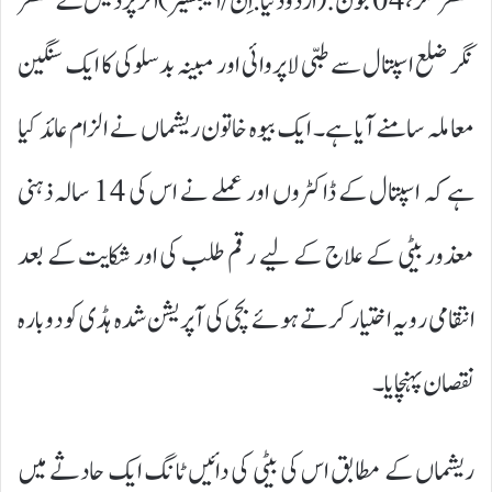
مظفر نگر، 04 جون:(اردودنیا.اِن/ایجنسیز) اتر پردیش کے مظفر
نگر ضلع اسپتال سے طبی لاپروائی اور مبینہ بدسلوکی کا ایک سنگین
معاملہ سامنے آیا ہے۔ ایک بیوہ خاتون ریشماں نے الزام عائد کیا
ہے کہ اسپتال کے ڈاکٹروں اور عملے نے اس کی 14 سالہ ذہنی
معذور بیٹی کے علاج کے لیے رقم طلب کی اور شکایت کے بعد
انتقامی رویہ اختیار کرتے ہوئے بچی کی آپریشن شدہ ہڈی کو دوبارہ
نقصان پہنچایا۔
ریشماں کے مطابق اس کی بیٹی کی دائیں ٹانگ ایک حادثے میں