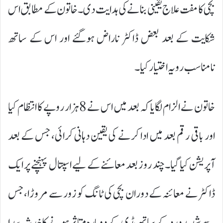
بچی کا مفت علاج یقینی بنانے کی ہدایت دی۔ خاتون کے مطابق اس
شکایت کے بعد بعض ڈاکٹر ناراض ہوگئے اور اس کے ساتھ
نامناسب رویہ اختیار کیا۔
خاتون نے الزام لگایا کہ بعد میں اس نے 8 ہزار روپے کا انتظام کیا
اور باقی رقم بعد میں ادا کرنے کی یقین دہانی کرائی، جس کے بعد
آپریشن کیا گیا۔ چند روز بعد معائنے کے لیے اسپتال پہنچنے پر ایک
ڈاکٹر نے معائنہ کے دوران بچی کی ٹانگ کو زور سے مروڑا، جس
سے شدید درد کے ساتھ ہڈی کے دوبارہ متاثر ہونے کا خدشہ پیدا