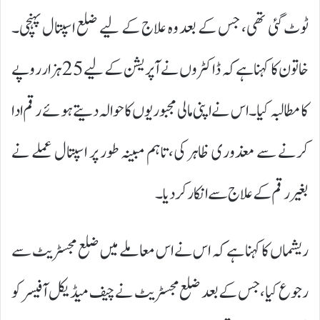
ٹوٹ گئی تھی، جس کے بعد وہ علاج کے لیے ضلع اسپتال پہنچی۔
خاتون کا کہنا ہے کہ ڈاکٹروں نے آپریشن کے لیے 25 ہزار روپے
کا مطالبہ کیا۔ اس نے اپنی مالی مجبوریوں کا حوالہ دیتے ہوئے رقم ادا
کرنے سے معذوری ظاہر کی، تاہم مبینہ طور پر اسپتال عملے نے
بغیر رقم کے علاج سے انکار کر دیا۔
ریشماں کا کہنا ہے کہ اس نے اس معاملے میں ضلع مجسٹریٹ سے
رجوع کیا، جس کے بعد ضلع مجسٹریٹ نے چیف میڈیکل آفیسر کو