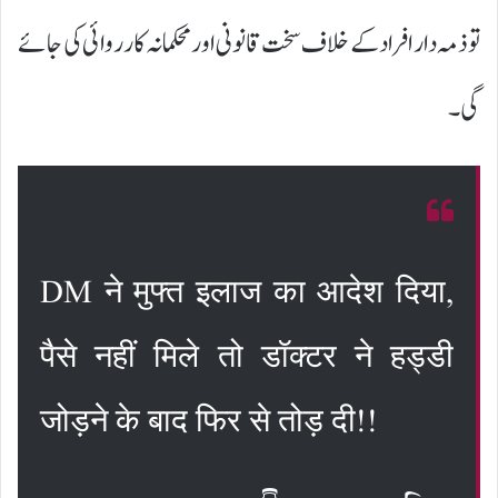
تو ذمہ دار افراد کے خلاف سخت قانونی اور محکمانہ کارروائی کی جائے
گی۔
DM ने मुफ्त इलाज का आदेश दिया,
पैसे नहीं मिले तो डॉक्टर ने हड्डी
जोड़ने के बाद फिर से तोड़ दी!!