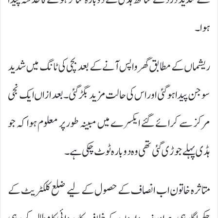
ہوا۔
ریشماں کے مطابق گھر واپس آنے کے بعد بچی کی ٹانگ میں شدید
سوجن پیدا ہوگئی اور اس کی حالت مزید بگڑ گئی۔ بعد ازاں ایک نجی
مرکز سے کرائے گئے ایکسرے میں مبینہ طور پر معلوم ہوا کہ جو
ہڈی پہلے جوڑی گئی تھی وہ دوبارہ ٹوٹ چکی ہے۔
متاثرہ خاتون اب انصاف کے حصول کے لیے ضلع کلکٹریٹ کے