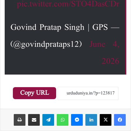
pic.twitter.com/STO4DasCDr
— Govind Pratap Singh | GPS
(@govindprataps12)
June 4,
2026
Copy URL
Print
Share via Email
Telegram
WhatsApp
Messenger
LinkedIn