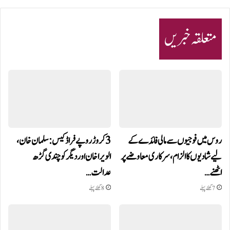
متعلقہ خبریں
روس میں فوجیوں سے مالی فائدے کے
3 کروڑ روپے فراڈ کیس: سلمان خان،
لیے شادیوں کا الزام، سرکاری معاوضے پر
الویرا خان اور دیگر کو چندی گڑھ
اٹھنے…
عدالت…
7 گھنٹے پہلے
8 گھنٹے پہلے