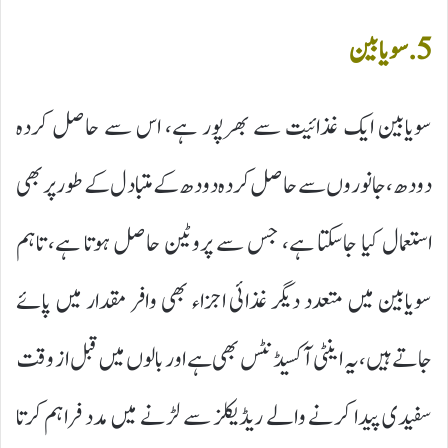
5. سویابین
سویابین ایک غذائیت سے بھرپور ہے، اس سے حاصل کردہ
دودھ، جانوروں سے حاصل کردہ دودھ کے متبادل کے طور پر بھی
استعمال کیا جاسکتا ہے، جس سے پروٹین حاصل ہوتا ہے، تاہم
سویابین میں متعدد دیگر غذائی اجزاء بھی وافر مقدار میں پائے
جاتے ہیں، یہ اینٹی آکسیڈنٹس بھی ہے اور بالوں میں قبل از وقت
سفیدی پیدا کرنے والے ریڈیکلز سے لڑنے میں مدد فراہم کرتا