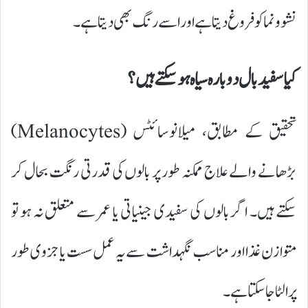
نشوونما کو فروغ دیتا ہے اور اسے رنگ بھی دیتا ہے۔
کیا سفید بال دوبارہ سیاہ ہو سکتے ہیں؟
تحقیق کے مطابق، میلانوسائٹس (Melanocytes)
بڑھانے والے علاج ممکنہ طور پر بالوں کی قدرتی رنگت بحال کر
سکتے ہیں۔ اگر بالوں کی سفیدی جینیاتی یا عمر سے متعلق نہ ہو تو
متوازن غذا اور مناسب نگہداشت سے یہ عمل سست یا جزوی طور
پر الٹا جا سکتا ہے۔