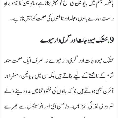
ہاضمہ جسم میں بایوٹین کی سطح کو بہتر بناتا ہے، بایوٹین کا جزو براہِ
راست ہمارے بالوں، جلد اور ناخنوں کی صحت کو بہتر بناتا ہے۔
9
.
خشک میوہ جات اور گری دار میوے
خشک میوہ جات اور گری دار میوے نہ صرف ایک صحت مند
شام کے ناشتے کے لیے بناتے ہیں بلکہ ان میں بایوٹین، سلفر اور
آئرن بھی ہوتے ہیں جو کہ بالوں کی نشوونما میں مدد دینے والے
ضروری غذائی اجزا ہیں۔ وٹامن ای اور انوسیٹول سے بھرے