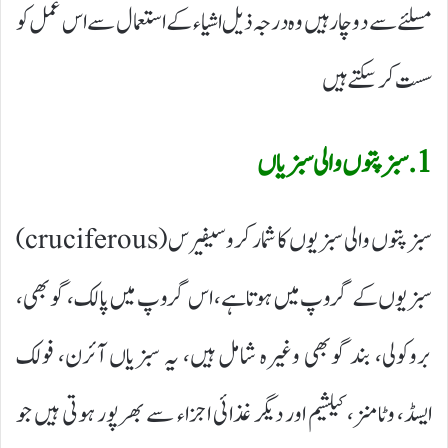
مسلئے سے دوچار ہیں وہ درجہ ذیل اشیاء کے استعمال سے اس عمل کو
سست کر سکتے ہیں
1. سبز پتوں والی سبزیاں
سبز پتوں والی سبزیوں کا شمار کروسیفیرس (cruciferous)
سبزیوں کے گروپ میں ہوتا ہے، اس گروپ میں پالک، گوبھی،
بروکولی، بند گوبھی وغیرہ شامل ہیں، یہ سبزیاں آئرن، فولک
ایسڈ، وٹامنز، کیلشیم اور دیگر غذائی اجزاء سے بھرپور ہوتی ہیں جو