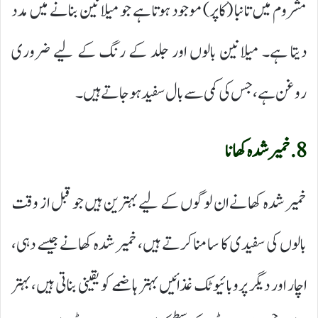
مشروم میں تانبا (کاپر) موجود ہوتا ہے جو میلانین بنانے میں مدد
دیتا ہے۔ میلانین بالوں اور جلد کے رنگ کے لیے ضروری
روغن ہے، جس کی کمی سے بال سفید ہو جاتے ہیں۔
8. خمیر شدہ کھانا
خمیر شدہ کھانے ان لوگوں کے لیے بہترین ہیں جو قبل از وقت
بالوں کی سفیدی کا سامنا کرتے ہیں، خمیر شدہ کھانے جیسے دہی،
اچار اور دیگر پروبائیوٹک غذائیں بہتر ہاضمے کو یقینی بناتی ہیں، بہتر