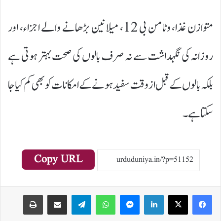
متوازن غذا، وٹامن بی 12، میلانین بڑھانے والے اجزاء، اور
روزانہ کی نگہداشت سے نہ صرف بالوں کی صحت بہتر ہوتی ہے
بلکہ بالوں کے قبل از وقت سفید ہونے کے امکانات کو بھی کم کیا جا
سکتا ہے۔
Copy URL
Print
Share via Email
Telegram
WhatsApp
Messenger
LinkedIn