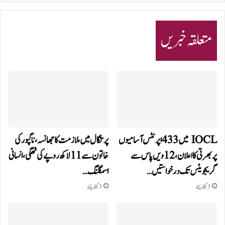
متعلقہ خبریں
IOCL میں 433 اپرنٹس آسامیوں
پرتگال میں ملازمت کا جھانسہ،ناگپور کی
پر بھرتی کا اعلان، 12ویں پاس سے
خاتون سے 11 لاکھ روپے کی ٹھگی، انسانی
گریجویٹس تک درخواستیں…
اسمگلنگ…
3 گھنٹے پہلے
3 گھنٹے پہلے