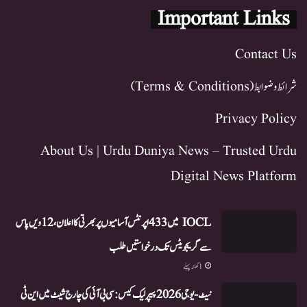
Important Links
Contact Us
شرائط و ضوابط (Terms & Conditions)
Privacy Policy
About Us | Urdu Duniya News – Trusted Urdu
Digital News Platform
IOCL میں 433 اپرنٹس آسامیوں پر بھرتی کا اعلان، 12ویں پاس
سے گریجویٹس تک درخواستیں طلب
1 گھنٹہ پہلے
نیٹ-یو جی 2026 پیپر لیک کیس: سی بی آئی کی چارج شیٹ میں این ٹی