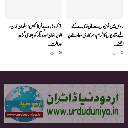
روس میں فوجیوں سے مالی فائدے کے
3 کروڑ روپے فراڈ کیس: سلمان خان،
لیے شادیوں کا الزام، سرکاری معاوضے پر
الویرا خان اور دیگر کو چندی گڑھ
اٹھنے…
عدالت…
1 دن پہلے
1 دن پہلے