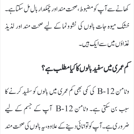
کھانے سے آپ کو مضبوط، صحت مند اور چمکدار بال مل سکتا ہے۔
خشک میوہ جات بالوں کی نشوونما کے لیے صحت مند اور لذیذ
غذاؤں میں سے ایک ہیں ۔
کم عمری میں سفید بالوں کا کیا مطلب ہے؟
وٹامن B-12 کی کمی بھی کم عمری میں بالوں کو سفید کرنے کا
سبب بن سکتی ہے۔ وٹامن B-12 آپ کے جسم کے لیے
ضروری ہے۔ آپ کو توانائی دینے کے علاوہ، یہ بالوں کی صحت مند