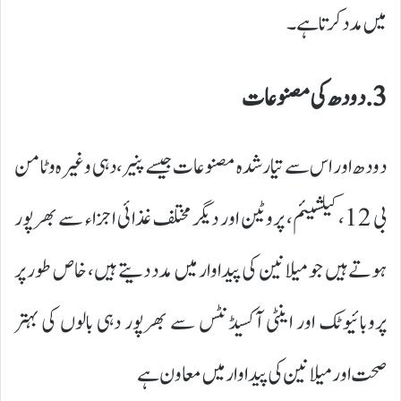
میں مدد کرتا ہے۔
3. دودھ کی مصنوعات
دودھ اور اس سے تیار شدہ مصنوعات جیسے پنیر، دہی وغیرہ وٹامن
بی 12، کیلشیئم، پروٹین اور دیگر مختلف غذائی اجزاء سے بھرپور
ہوتے ہیں جو میلانین کی پیداوار میں مدد دیتے ہیں، خاص طور پر
پروبائیوٹک اور اینٹی آکسیڈنٹس سے بھرپور دہی بالوں کی بہتر
صحت اور میلانین کی پیداوار میں معاون ہے