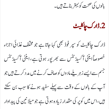
بالوں کی صحت کو بہتر بناتے ہیں۔
2. ڈارک چاکلیٹ
ڈارک چاکلیٹ کو سپر فوڈ بھی کہا جاتا ہے جو مختلف غذائی اجزاء
خصوصاً اینٹی آکسیڈنٹس سے بھرپور ہوتی ہے، اینٹی آکسیڈنٹس
جسم سے ایسے زہریلے مادوں کو صاف کرنے میں مدد کرتے ہیں جو
آپ کے بالوں کے وقت سے پہلے سفید ہونے کا سبب بن سکتے
ہیں، اس میں کوپر کی مقدار زیادہ ہوتی ہے جو میلانین کی پیداوار