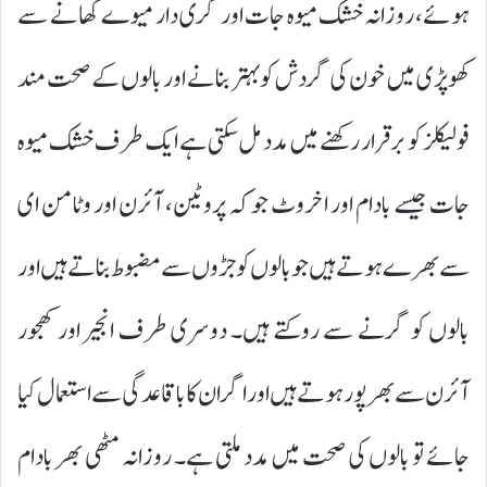
ہوئے، روزانہ خشک میوہ جات اور گری دار میوے کھانے سے
کھوپڑی میں خون کی گردش کو بہتر بنانے اور بالوں کے صحت مند
فولیکلز کو برقرار رکھنے میں مدد مل سکتی ہے ایک طرف خشک میوہ
جات جیسے بادام اور اخروٹ جو کہ پروٹین، آئرن اور وٹامن ای
سے بھرے ہوتے ہیں جو بالوں کو جڑوں سے مضبوط بناتے ہیں اور
بالوں کو گرنے سے روکتے ہیں۔ دوسری طرف انجیر اور کھجور
آئرن سے بھرپور ہوتے ہیں اور اگر ان کا باقاعدگی سے استعمال کیا
جائے تو بالوں کی صحت میں مدد ملتی ہے۔ روزانہ مٹھی بھر بادام