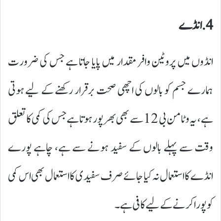
4. انڈے
انڈوں میں پروٹین وافر مقدار میں پایا جاتا ہے جس کی ضرورت
ہمارے جسم کو بالوں کی اچھی صحت برقرار رکھنے کے لیے ہوتی
ہے، یہ وٹامن بی 12 سے بھی بھرپور ہوتا ہے جس کی کمی کا تعلق
وقت سے پہلے بالوں کے سفید ہونے سے ہے، چاہے پورے
انڈے کا استعمال نہ کیا جائے صرف سفیدی کا استعمال بھی اس کمی
کو پورا کرنے کے لیے کافی ہے۔