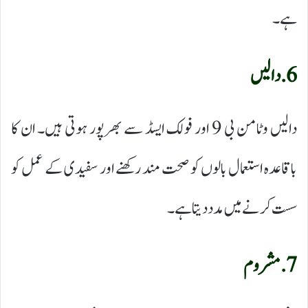
ہے۔
6. دالیں
دالیں وٹامن بی 9 اور فولک ایسڈ سے بھرپور ہوتی ہیں۔ ان کا
باقاعدہ استعمال بالوں کو صحت مند رکھنے اور سفیدی کے عمل کو
سست کرنے میں مدد دیتا ہے۔
7. مشروم