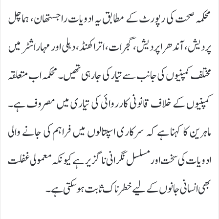
محکمہ صحت کی رپورٹ کے مطابق یہ ادویات راجستھان، ہماچل
پردیش، آندھرا پردیش، گجرات، اتراکھنڈ، دہلی اور مہاراشٹر میں
مختلف کمپنیوں کی جانب سے تیار کی جا رہی تھیں۔ محکمہ اب متعلقہ
کمپنیوں کے خلاف قانونی کارروائی کی تیاری میں مصروف ہے۔
ماہرین کا کہنا ہے کہ سرکاری اسپتالوں میں فراہم کی جانے والی
ادویات کی سخت اور مسلسل نگرانی ناگزیر ہے کیونکہ معمولی غفلت
بھی انسانی جانوں کے لیے خطرناک ثابت ہوسکتی ہے۔