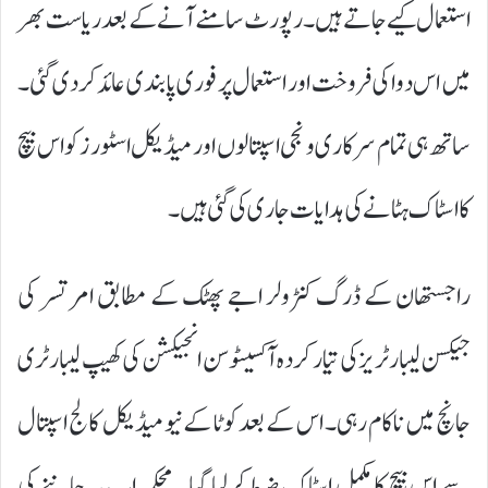
استعمال کیے جاتے ہیں۔ رپورٹ سامنے آنے کے بعد ریاست بھر
میں اس دوا کی فروخت اور استعمال پر فوری پابندی عائد کردی گئی۔
ساتھ ہی تمام سرکاری و نجی اسپتالوں اور میڈیکل اسٹورز کو اس بیچ
کا اسٹاک ہٹانے کی ہدایات جاری کی گئی ہیں۔
راجستھان کے ڈرگ کنٹرولر اجے پھٹک کے مطابق امرتسر کی
جیکسن لیبارٹریز کی تیار کردہ آکسیٹوسن انجیکشن کی کھیپ لیبارٹری
جانچ میں ناکام رہی۔ اس کے بعد کوٹا کے نیو میڈیکل کالج اسپتال
سے اس بیچ کا مکمل اسٹاک ضبط کرلیا گیا۔ محکمہ اب یہ جاننے کی