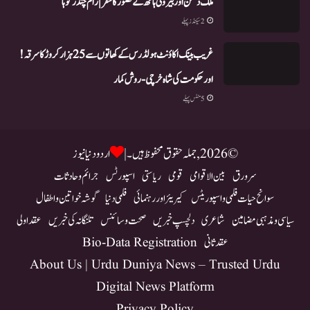
ملک دشمن اور بیرونی ہاتھ کے تصور کا سفر | رام چندر گوہا
2 سیکنڈز پہلے
غریب بینک اکاؤنٹ ہولڈرس کے کھاتوں سے 25 ہزار کروڑ کا سرقہ!
اور حکومت کی شاہ خرچی-روش کمار
5 منٹس پہلے
© 2026, جملہ حقوق محفوظ ہیں۔ |
اردو دنیا نیوز
سرورق
بین الاقوامی
قومی
ریاستی
اسپورٹس
جرائم و حادثات
سوانح حیات فلمی و اسپوریٹس
کیریئر اور رہنمائی
فلمی دنیا
گوشہ خواتین و اطفال
سیاسی و مذہبی مضامین
شاعری
دلچسپ خبریں
صحت و سائنس
تلنگانہ کی خبریں
عقد اولی
عقد ثانی
Bio-Data Registration
About Us | Urdu Duniya News – Trusted Urdu
Digital News Platform
Privacy Policy