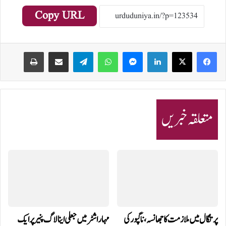
Copy URL
Print
Share via Email
Telegram
WhatsApp
Messenger
LinkedIn
متعلقہ خبریں
پرتگال میں ملازمت کا جھانسہ،ناگپور کی
مہاراشٹر میں جعلی اینالاگ پنیر پر ایک