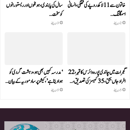
خاتون سے 11 لاکھ روپے کی ٹھگی، انسانی
سال کی پابندی، ہوٹلوں اور ریستورانوں
اسمگلنگ…
کو سخت…
2 دن پہلے
3 دن پہلے
گجرات میں چاندی پورہ وائرس کا قہر، 22
‘مدرسہ کہیں بھی ہو، دہشت گردی کو
افراد جاں بحق، 35 کیسز کی تصدیق،…
ہوا دیتا ہے’، کیشو پرساد موریہ کے بیان…
5 دن پہلے
5 دن پہلے