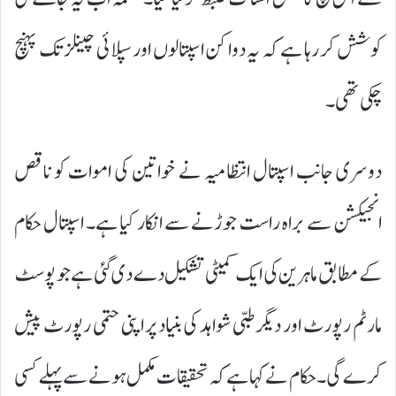
کوشش کر رہا ہے کہ یہ دوا کن اسپتالوں اور سپلائی چینلز تک پہنچ
چکی تھی۔
دوسری جانب اسپتال انتظامیہ نے خواتین کی اموات کو ناقص
انجیکشن سے براہ راست جوڑنے سے انکار کیا ہے۔ اسپتال حکام
کے مطابق ماہرین کی ایک کمیٹی تشکیل دے دی گئی ہے جو پوسٹ
مارٹم رپورٹ اور دیگر طبی شواہد کی بنیاد پر اپنی حتمی رپورٹ پیش
کرے گی۔ حکام نے کہا ہے کہ تحقیقات مکمل ہونے سے پہلے کسی