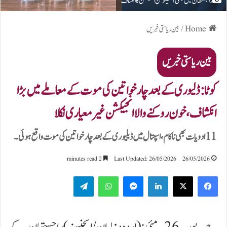
راجستھان میں جعلی آکسیٹوسن انجیکشن کا انکشاف
Home
/
بین ریاستی خبریں
بین ریاستی خبریں
کوٹا :ڈلیوری کے بعد چار خواتین کی موت کے معاملے میں بڑا
انکشاف،خون روکنے والا انجیکشن غیر معیاری نکلا
11 ادویات بھی ناکام، اسپتال میں ڈیلیوری کے بعد چار خواتین کی موت واقع ہوئی۔
2 minutes read
Last Updated: 26/05/2026
26/05/2026
Telegram
WhatsApp
Messenger
LinkedIn