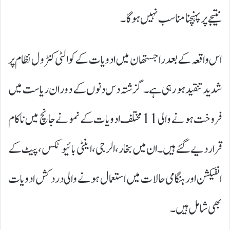
نتیجے پر پہنچنا مناسب نہیں ہوگا۔
اس واقعہ کے بعد راجستھان میں ادویات کے کوالٹی کنٹرول نظام پر
شدید تنقید ہو رہی ہے۔ گزشتہ دس دنوں کے دوران ریاست میں
فروخت ہونے والی 11 مختلف ادویات کے نمونے جانچ میں ناکام
قرار دیے گئے ہیں۔ ان میں بخار، الرجی، اینٹی بائیوٹکس، پیٹ کے
انفیکشن اور ہنگامی حالات میں استعمال ہونے والی درد کش ادویات
بھی شامل ہیں۔