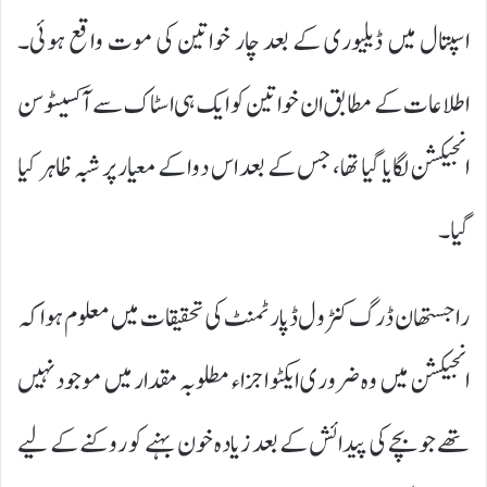
اسپتال میں ڈیلیوری کے بعد چار خواتین کی موت واقع ہوئی۔
اطلاعات کے مطابق ان خواتین کو ایک ہی اسٹاک سے آکسیٹوسن
انجیکشن لگایا گیا تھا، جس کے بعد اس دوا کے معیار پر شبہ ظاہر کیا
گیا۔
راجستھان ڈرگ کنٹرول ڈپارٹمنٹ کی تحقیقات میں معلوم ہوا کہ
انجیکشن میں وہ ضروری ایکٹو اجزاء مطلوبہ مقدار میں موجود نہیں
تھے جو بچے کی پیدائش کے بعد زیادہ خون بہنے کو روکنے کے لیے