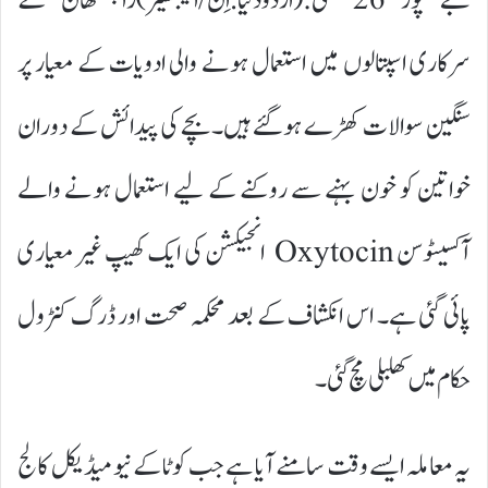
جے پور 26 مئی:(اردودنیا.اِن/ایجنسیز)راجستھان کے
سرکاری اسپتالوں میں استعمال ہونے والی ادویات کے معیار پر
سنگین سوالات کھڑے ہوگئے ہیں۔ بچے کی پیدائش کے دوران
خواتین کو خون بہنے سے روکنے کے لیے استعمال ہونے والے
آکسیٹوسن Oxytocin انجیکشن کی ایک کھیپ غیر معیاری
پائی گئی ہے۔ اس انکشاف کے بعد محکمہ صحت اور ڈرگ کنٹرول
حکام میں کھلبلی مچ گئی۔
یہ معاملہ ایسے وقت سامنے آیا ہے جب کوٹا کے نیو میڈیکل کالج